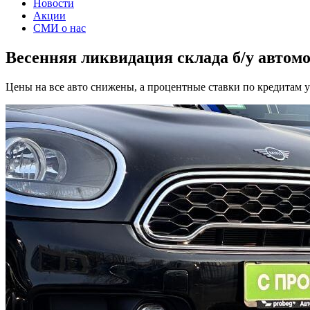
Новости
Акции
СМИ о нас
Весенняя ликвидация склада б/у автомо
Цены на все авто снижены, а процентные ставки по кредитам