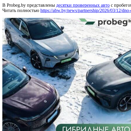
В Probeg.by представлены
десятки проверенных авто
с пробего
Читать полностью
https://abw.by/news/partnership/2026/03/12/dno