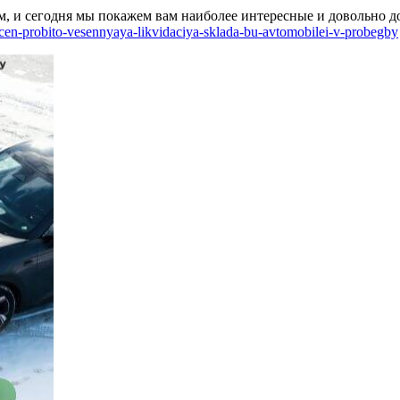
м, и сегодня мы покажем вам наиболее интересные и довольно д
-cen-probito-vesennyaya-likvidaciya-sklada-bu-avtomobilei-v-probegby